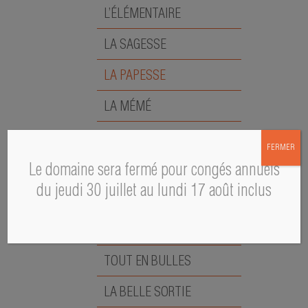
L’ÉLÉMENTAIRE
LA SAGESSE
LA PAPESSE
LA MÉMÉ
A PASCAL S
FERMER
L’ÉMOUVANTE
Le domaine sera fermé pour congés annuels
du jeudi 30 juillet au lundi 17 août inclus
ROSE POMPON
CONTRE COULEUR
TOUT EN BULLES
LA BELLE SORTIE