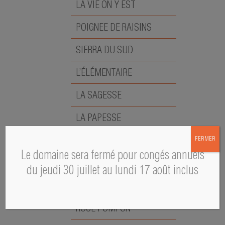
LA VIE ON Y EST
POIGNEE DE RAISINS
SIERRA DU SUD
L’ÉLÉMENTAIRE
LA SAGESSE
LA PAPESSE
LA MÉMÉ
FERMER
Le domaine sera fermé pour congés annuels
A PASCAL S
du jeudi 30 juillet au lundi 17 août inclus
L’ÉMOUVANTE
ROSE POMPON